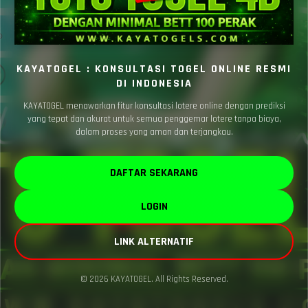
KAYATOGEL : KONSULTASI TOGEL ONLINE RESMI
DI INDONESIA
KAYATOGEL menawarkan fitur konsultasi lotere online dengan prediksi
yang tepat dan akurat untuk semua penggemar lotere tanpa biaya,
dalam proses yang aman dan terjangkau.
DAFTAR SEKARANG
LOGIN
LINK ALTERNATIF
© 2026 KAYATOGEL. All Rights Reserved.