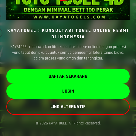
KAYATOGEL : KONSULTASI TOGEL ONLINE RESMI
DI INDONESIA
KAYATOGEL menawarkan fitur konsultasi lotere online dengan prediksi
yang tepat dan akurat untuk semua penggemar lotere tanpa biaya,
dalam proses yang aman dan terjangkau.
DAFTAR SEKARANG
LOGIN
LINK ALTERNATIF
© 2026 KAYATOGEL. All Rights Reserved.